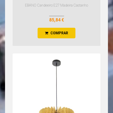
EBANO Candeeiro E27 Madeira Castanho
85,84 €
COMPRAR