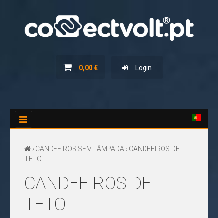
HOME
SERVIÇOS
0,00 €
Login
NOVIDADES
PROMOÇÕES
CATÁLOGOS
CONTACTOS
›
CANDEEIROS SEM LÂMPADA
› CANDEEIROS DE
TETO
CANDEEIROS DE
TETO
TODOS
OS