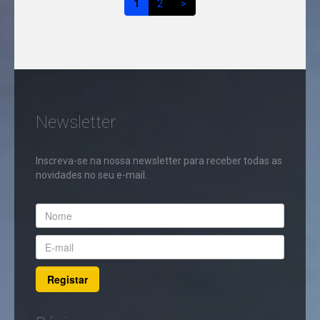
1
2
>
Newsletter
Inscreva-se na nossa newsletter para receber todas as
novidades no seu e-mail.
Registar