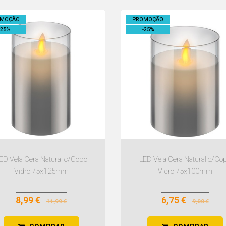
OMOÇÃO
PROMOÇÃO
25
%
-
25
%
ED Vela Cera Natural c/Copo
LED Vela Cera Natural c/Co
Vidro 75x125mm
Vidro 75x100mm
8,99 €
6,75 €
11,99 €
9,00 €