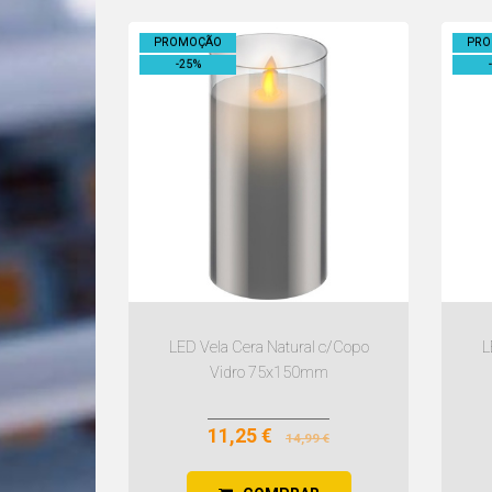
PROMOÇÃO
PR
-
25
%
-
LED Vela Cera Natural c/Copo
L
Vidro 75x150mm
11,25 €
14,99 €