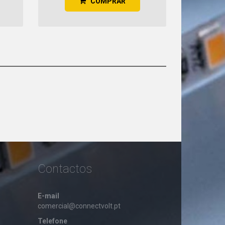
COMPRAR
Contactos
E-mail
comercial@connectvolt.pt
Telefone