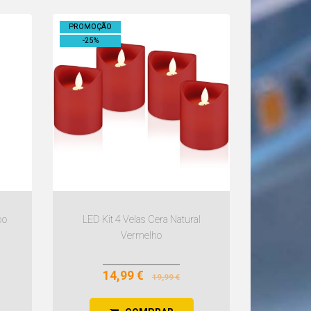
PROMOÇÃO
-
25
%
po
LED Kit 4 Velas Cera Natural
Vermelho
14,99 €
19,99 €