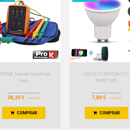
SF850A Testador Sequências
LED GU10 5W RGB+CCT
Fases
SMART Wifi
38,25 €
7,80 €
47,81 €
11,99 €
COMPRAR
COMPRAR