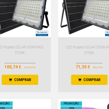
ED Projetor SOLAR 300W IP65
LED Projetor SOLAR 200W IP
5700K
5700K
100,74 €
71,35 €
154,99 €
89,19 €
COMPRAR
COMPRAR
OMOÇÃO
PROMOÇÃO
20
%
-
35
%