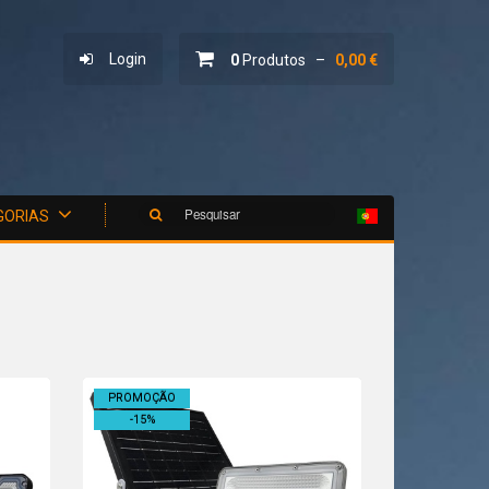
Login
0
Produtos –
0,00 €
Pesquisar
GORIAS
PROMOÇÃO
-
15
%