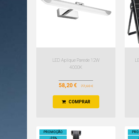
LED Aplique Parede 12W
L
4000K
58,20 €
77,60 €
COMPRAR
PROMOÇÃO
PR
-
25
%
-