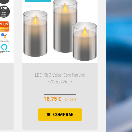
LED Kit 3 Velas Cera Natural
c/Copo Vidro
18,75 €
24,99 €
COMPRAR