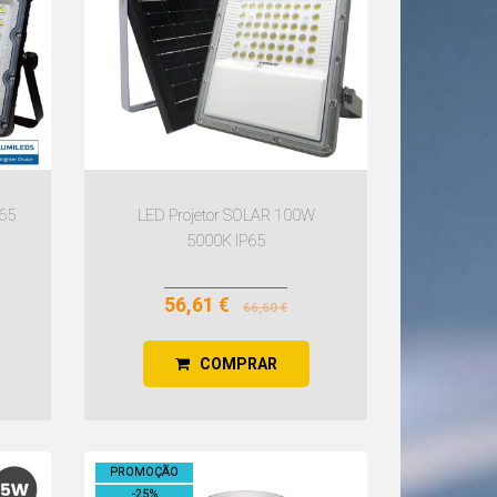
65
LED Projetor SOLAR 100W
5000K IP65
56,61 €
66,60 €
COMPRAR
PROMOÇÃO
-
25
%