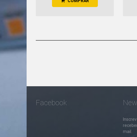
COMPRAR
Facebook
News
Inscrev
receber
mail.