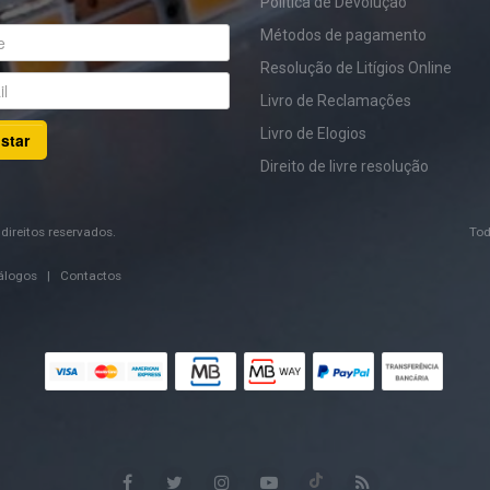
Política de Devolução
Métodos de pagamento
Resolução de Litígios Online
Livro de Reclamações
Livro de Elogios
star
Direito de livre resolução
direitos reservados.
Tod
álogos
|
Contactos