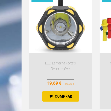
LED Lanterna Portátil
T
Recarregável
19,69 €
26,25 €
COMPRAR