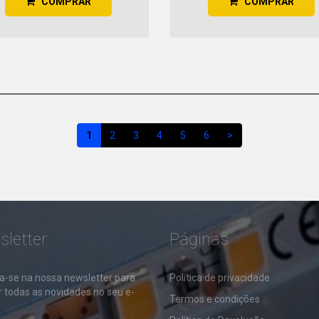
COMPRAR
COMPRAR
1
2
3
4
5
6
>
letter
Páginas
a-se na nossa newsletter para
​Política de privacidade
 todas as novidades no seu e-
Termos e condições