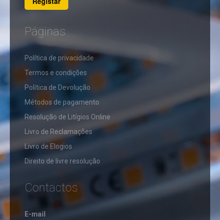
Registar
TUBOS
LED
T8
LED
CANDEEIROS
Páginas
REGUAS
LED
T5
CANDEEIROS
​Política de privacidade
DE
CANDEEIROS
PÉ
SEM
Termos e condições
LÂMPADA
Política de Devolução
APLIQUES
Métodos de pagamento
DE
DOWNLIGHTS,
PAREDE
PLAFONDS
Resolução de Litígios Online
E
APLIQUES
ENCASTRAVEIS
Livro de Reclamações
SEM
LED
LÂMPADA
Livro de Elogios
BALIZAS
DOWNLIGHT
&
Direito de livre resolução
FERRAMENTAS
CANDEEIROS
PLAFONDS
DE
DE
SECRETÁRIA
SUPERFÍCIE
ALICATES
Contactos
/
DE
FIBRA
MESA
DOWNLIGHT
CRAVAR
ÓTICA
SLIM
CANDEEIROS
ENCASTRAR
FERRAMENTAS
E-mail
DE
DE
CABOS