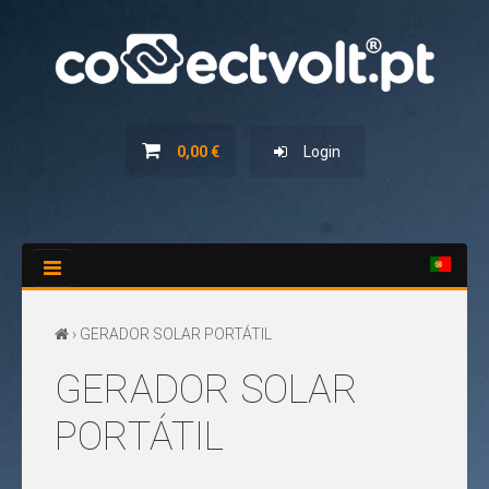
HOME
SERVIÇOS
0,00 €
Login
NOVIDADES
PROMOÇÕES
CATÁLOGOS
CONTACTOS
› GERADOR SOLAR PORTÁTIL
GERADOR SOLAR
PORTÁTIL
TODOS
GERADOR
OS