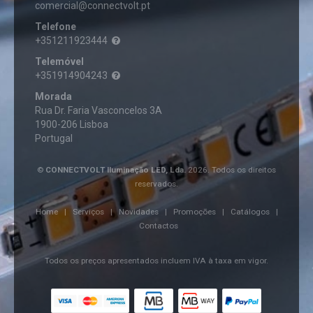
TETO
PLAFON
comercial@connectvolt.pt
MÃO
FIBRA
FITAS
ÓTICA
LED
PROJETORES
Telefone
INSTRUMENTAÇÃO
E
DOWNLIGHT
FERRAMENTAS
NEON
+351211923444
MOCHILAS
FIBRA
SPOTLIGHT
ÓTICA
Telemóvel
ACESSÓRIOS
+351914904243
FITAS
FONTES
DE
DE
Morada
LED
ALIMENTAÇÃO
Rua Dr. Faria Vasconcelos 3A
FITA
1900-206 Lisboa
LED
FONTES
12V
Portugal
ALIMENTAÇÃO
GADGETS
12V
FITA
LED
FONTES
©
CONNECTVOLT Iluminação LED, Lda.
2026. Todos os direitos
GERADOR
230V
ALIMENTAÇÃO
SOLAR
reservados.
24V
PORTÁTIL
FITA
LED
LED
Home
|
Serviços
|
Novidades
|
Promoções
|
Catálogos
|
24V
DRIVER
ILUMINAÇÃO
Contactos
COMERCIAL
FITA
LED
5V
Todos os preços apresentados incluem IVA à taxa em vigor.
LED
FOCOS
ILUMINAÇÃO
FITA
DE
DECORATIVA
LED
SUPERFÍCIE
DIGITAL