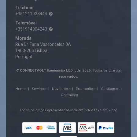
Telefone
+351211923444
Telemóvel
+351914904243
Morada
Rua Dr. Faria Vasconcelos 3A
1900-206 Lisboa
Portugal
©
CONNECTVOLT Iluminação LED, Lda.
2026. Todos os direitos
reservados.
Home
|
Serviços
|
Novidades
|
Promoções
|
Catálogos
|
Contactos
Todos os preços apresentados incluem IVA à taxa em vigor.