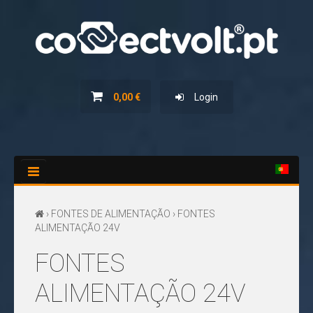
HOME
SERVIÇOS
0,00 €
Login
NOVIDADES
PROMOÇÕES
CATÁLOGOS
CONTACTOS
›
FONTES DE ALIMENTAÇÃO
› FONTES
ALIMENTAÇÃO 24V
FONTES
ALIMENTAÇÃO 24V
TODOS
OS