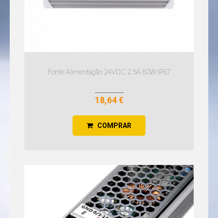
PROJETORES
LED
LED
12/24VDC
PROJETORES
LED
RGB/RGBW
PROJETORES
LED
Fonte Alimentação 24VDC 2.5A 60W IP67
TIPO
OBRAS
18,64 €
COMPRAR