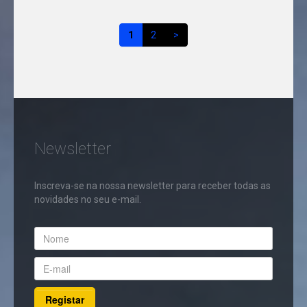
1
2
>
Newsletter
Inscreva-se na nossa newsletter para receber todas as
novidades no seu e-mail.
Registar