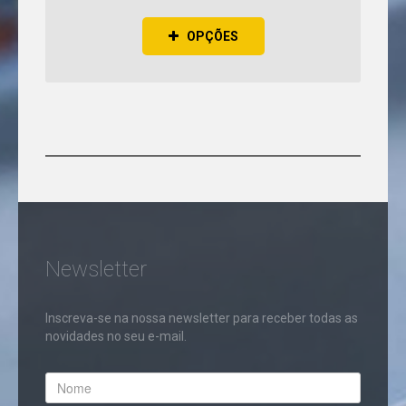
LÂMPADAS
R7S
OPÇÕES
LED
LÂMPADAS
RGB
LED
TUBOS
CIRCULARES
T9
LED
TUBOS
T5
LED
TUBOS
T8
Newsletter
LÂMPADAS
PARA
FORNO
Inscreva-se na nossa newsletter para receber todas as
novidades no seu e-mail.
LANTERNAS
LED
LUZ