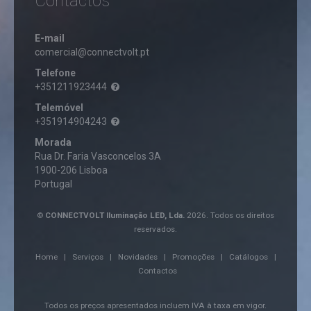
Contactos
OFF
PROJETORES
LED
TELECOMUNICAÇÕES
COM
E-mail
BATERIA
comercial@connectvolt.pt
ACESSÓRIOS
PROJETORES
Telefone
VENTOINHAS
LED
CABOS
+351211923444
EXTERIOR
FICHAS
VENTOINHAS
PROJETORES
Telemóvel
RJ45
DE
LED
+351914904243
TETO
EXTERIOR
TELEFONE
COM
SEM
Morada
VENTOINHAS
SENSOR
FIOS
PORTÁTEIS
Rua Dr. Faria Vasconcelos 3A
PROJETORES
1900-206 Lisboa
LED
Portugal
LED
12/24VDC
PROJETORES
©
CONNECTVOLT Iluminação LED, Lda.
2026. Todos os direitos
LED
reservados.
RGB/RGBW
PROJETORES
Home
|
Serviços
|
Novidades
|
Promoções
|
Catálogos
|
LED
Contactos
TIPO
OBRAS
Todos os preços apresentados incluem IVA à taxa em vigor.