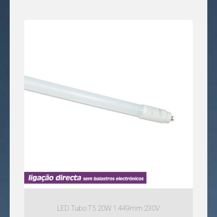
T5
PRODUTOS
TODAS
AS
CATEGORIAS
TODAS
AS
MARCAS
APLIQUES
DE
LED
ARMADURAS
&
RÉGUAS
T5
ARMADURAS
EXTERIOR
AROS
SEM
ARMADURAS
LÂMPADA
INTERIOR
LED Tubo T5 20W 1.449mm 230V
ARMADURAS
BALIZAS