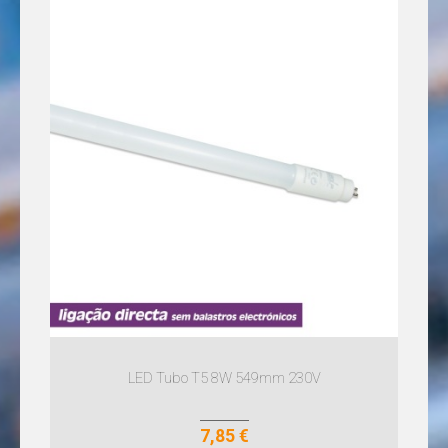
LÂMPADAS
AR111
LED
LÂMPADAS
E14
LED
LÂMPADAS
E27
LED
LÂMPADAS
E40
LED
LÂMPADAS
G4
LED
LÂMPADAS
G9
LED
LÂMPADAS
GU10
LED Tubo T5 8W 549mm 230V
LED
LÂMPADAS
MR16
7,85 €
LED