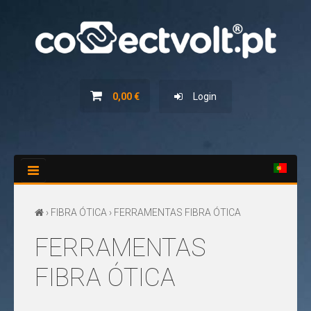
HOME
SERVIÇOS
0,00 €
Login
NOVIDADES
PROMOÇÕES
CATÁLOGOS
CONTACTOS
›
FIBRA ÓTICA
› FERRAMENTAS FIBRA ÓTICA
FERRAMENTAS
FIBRA ÓTICA
TODOS
FERRAMENTAS
OS