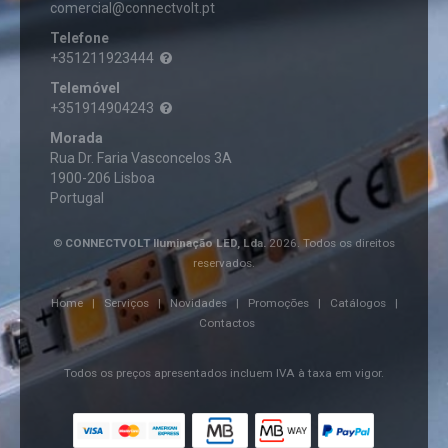
TETO
PLAFON
comercial@connectvolt.pt
MÃO
FIBRA
ÓTICA
PROJETORES
Telefone
INSTRUMENTAÇÃO
DOWNLIGHT
FERRAMENTAS
+351211923444
MOCHILAS
FIBRA
SPOTLIGHT
ÓTICA
Telemóvel
+351914904243
FITAS
Morada
LED
E
Rua Dr. Faria Vasconcelos 3A
NEON
1900-206 Lisboa
Portugal
ACESSÓRIOS
FITAS
FONTES
DE
DE
©
CONNECTVOLT Iluminação LED, Lda.
2026. Todos os direitos
LED
ALIMENTAÇÃO
reservados.
FITA
LED
FONTES
Home
|
Serviços
|
Novidades
|
Promoções
|
Catálogos
|
12V
ALIMENTAÇÃO
GADGETS
Contactos
12V
FITA
LED
FONTES
GERADOR
230V
ALIMENTAÇÃO
Todos os preços apresentados incluem IVA à taxa em vigor.
SOLAR
24V
PORTÁTIL
FITA
LED
LED
24V
DRIVER
ILUMINAÇÃO