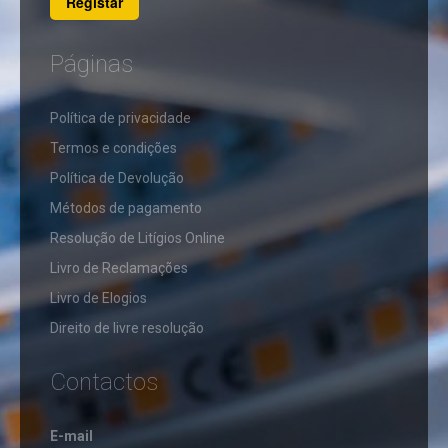
Registar
TUBOS
LED
T8
LED
CANDEEIROS
Páginas
REGUAS
LED
T5
CANDEEIROS
​Política de privacidade
DE
CANDEEIROS
PÉ
SEM
Termos e condições
LÂMPADA
Política de Devolução
APLIQUES
Métodos de pagamento
DE
DOWNLIGHTS,
PAREDE
PLAFONDS
Resolução de Litígios Online
E
APLIQUES
ENCASTRAVEIS
Livro de Reclamações
SEM
LED
LÂMPADA
Livro de Elogios
BALIZAS
DOWNLIGHT
&
Direito de livre resolução
FERRAMENTAS
CANDEEIROS
PLAFONDS
DE
DE
SECRETÁRIA
SUPERFÍCIE
ALICATES
Contactos
/
DE
FIBRA
MESA
DOWNLIGHT
CRAVAR
ÓTICA
SLIM
CANDEEIROS
ENCASTRAR
FERRAMENTAS
E-mail
DE
DE
CABOS