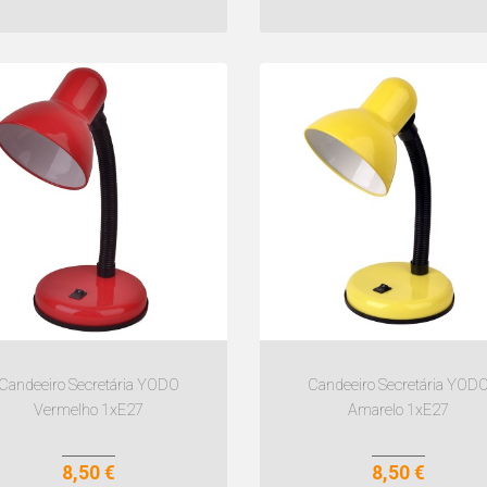
Candeeiro Secretária YODO
Candeeiro Secretária YOD
Vermelho 1xE27
Amarelo 1xE27
8,50 €
8,50 €