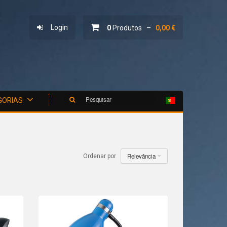
Login
0
Produtos –
0,00 €
Pesquisar
GORIAS
Relevância
Ordenar por