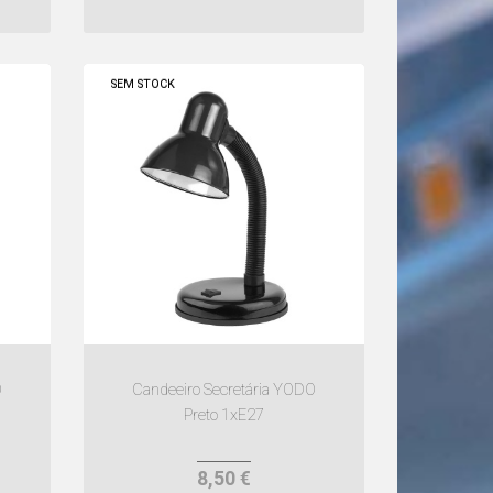
SEM STOCK
O
Candeeiro Secretária YODO
Preto 1xE27
8,50 €