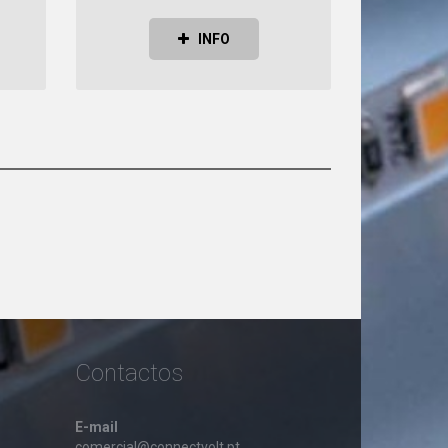
INFO
Contactos
E-mail
comercial@connectvolt.pt