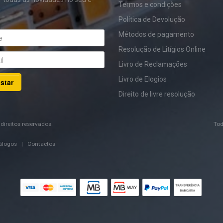
Termos e condições
Política de Devolução
Métodos de pagamento
Resolução de Litígios Online
Livro de Reclamações
Livro de Elogios
star
Direito de livre resolução
direitos reservados.
Tod
álogos
|
Contactos