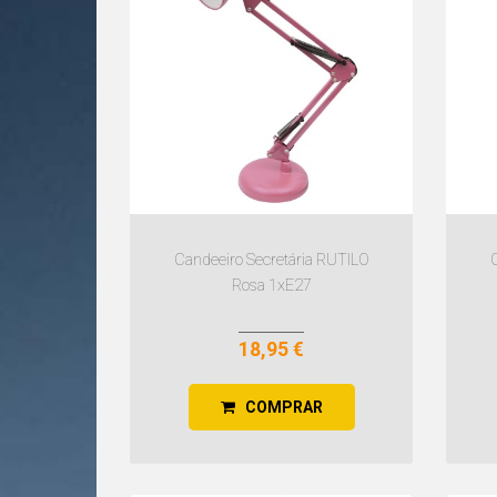
MESA
Candeeiro Secretária RUTILO
Rosa 1xE27
18,95 €
COMPRAR