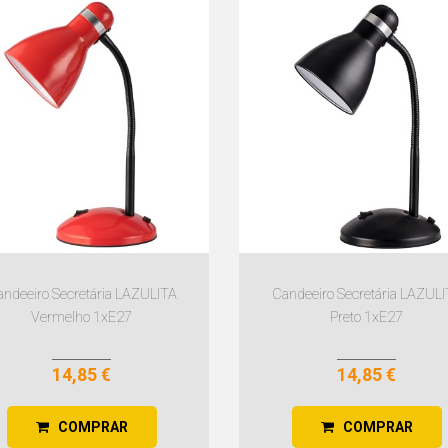
ndeeiro Secretária LAZULITA
Candeeiro Secretária LAZUL
Vermelho 1xE27
Preto 1xE27
14,85 €
14,85 €
COMPRAR
COMPRAR