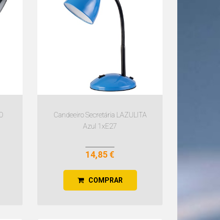
O
Candeeiro Secretária LAZULITA
Azul 1xE27
14,85 €
COMPRAR