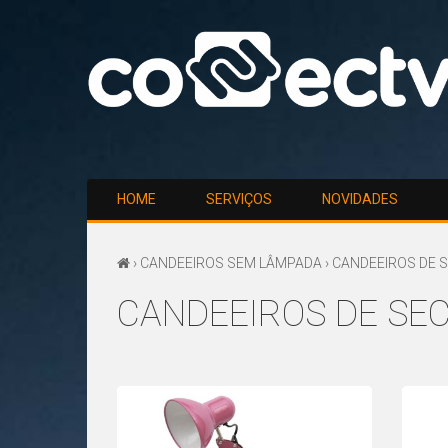
HOME
SERVIÇOS
NOVIDADES
›
CANDEEIROS SEM LÂMPADA
› CANDEEIROS DE 
CANDEEIROS DE SEC
CANDEEIROS
DE
SECRETÁRIA
/