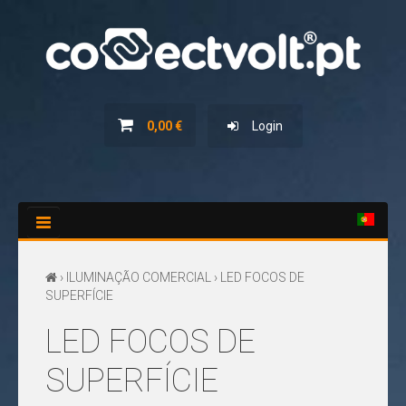
HOME
SERVIÇOS
0,00 €
Login
NOVIDADES
PROMOÇÕES
CATÁLOGOS
CONTACTOS
›
ILUMINAÇÃO COMERCIAL
› LED FOCOS DE
SUPERFÍCIE
LED FOCOS DE
SUPERFÍCIE
TODOS
OS