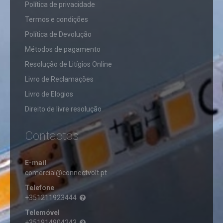
​Política de privacidade
INFORMÁTICA
Termos e condições
LEITORES
Política de Devolução
CARTÕES
LÂMPADAS
LED
Métodos de pagamento
Resolução de Litígios Online
LÂMPADAS
FILAMENTOS
LÂMPADAS
Livro de Reclamações
PARA
LÂMPADAS
FORNO
MOSQUITOS
Livro de Elogios
LED
Direito de livre resolução
LANTERNAS
LÂMPADAS
LED
AR111
Contactos
LED
LUZ
LÂMPADAS
PRESENÇA
E14
E-mail
LED
MATERIAL
LÂMPADAS
comercial@connectvolt.pt
ELETRICO
E27
Telefone
LED
APARELHAGEM
+351211923444
LÂMPADAS
ELÉTRICA
PAINEIS
E40
DE
Telemóvel
BLOCOS
LED
LED
+351914904243