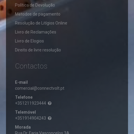
OFF
Política de Devolução
PROJETORES
LED
TELECOMUNICAÇÕES
Métodos de pagamento
COM
BATERIA
Resolução de Litígios Online
ACESSÓRIOS
PROJETORES
VENTOINHAS
Livro de Reclamações
LED
CABOS
EXTERIOR
Livro de Elogios
FICHAS
VENTOINHAS
PROJETORES
RJ45
DE
Direito de livre resolução
LED
TETO
EXTERIOR
TELEFONE
COM
SEM
VENTOINHAS
SENSOR
Contactos
FIOS
PORTÁTEIS
PROJETORES
LED
LED
E-mail
12/24VDC
comercial@connectvolt.pt
PROJETORES
LED
Telefone
RGB/RGBW
+351211923444
PROJETORES
Telemóvel
LED
+351914904243
TIPO
OBRAS
Morada
Rua Dr. Faria Vasconcelos 3A