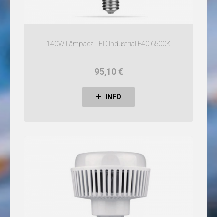
LÂMPADAS
AR111
LED
LÂMPADAS
E14
140W Lâmpada LED Industrial E40 6500K
LED
LÂMPADAS
E27
95,10 €
LED
LÂMPADAS
E40
INFO
LED
LÂMPADAS
G4
LED
LÂMPADAS
G9
LED
LÂMPADAS
GU10
LED
LÂMPADAS
MR16
LED