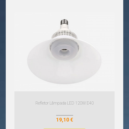
E40
PRODUTOS
TODAS
AS
CATEGORIAS
TODAS
AS
MARCAS
APLIQUES
DE
LED
ARMADURAS
&
RÉGUAS
T5
ARMADURAS
Refletor Lâmpada LED 120W E40
EXTERIOR
AROS
SEM
ARMADURAS
LÂMPADA
INTERIOR
19,10 €
ARMADURAS
BALIZAS