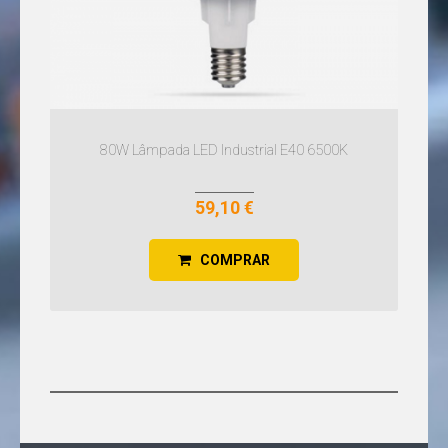
LÂMPADAS
R7S
LED
LÂMPADAS
RGB
LED
TUBOS
CIRCULARES
80W Lâmpada LED Industrial E40 6500K
T9
LED
TUBOS
59,10 €
T5
LED
TUBOS
COMPRAR
T8
LÂMPADAS
PARA
FORNO
LANTERNAS
LED
LUZ