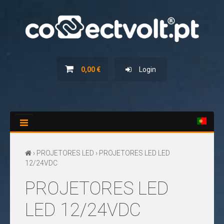
HOME
SERVIÇOS
0,00 €
Login
NOVIDADES
PROMOÇÕES
CATÁLOGOS
CONTACTOS
›
PROJETORES LED
› PROJETORES LED LED
12/24VDC
PROJETORES LED
LED 12/24VDC
TODOS
OS