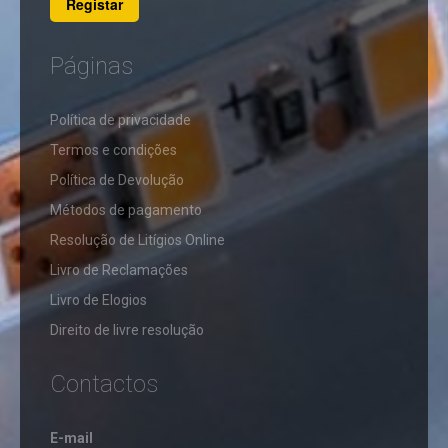
Registar
TIPO
OBRAS
Páginas
SMART
HOME
​Política de privacidade
STOCK-
OFF
Termos e condições
TELECOMUNICAÇÕES
Política de Devolução
Métodos de pagamento
ACESSÓRIOS
VENTOINHAS
Resolução de Litígios Online
CABOS
Livro de Reclamações
FICHAS
VENTOINHAS
RJ45
DE
Livro de Elogios
TETO
TELEFONE
Direito de livre resolução
SEM
VENTOINHAS
FIOS
PORTÁTEIS
Contactos
E-mail