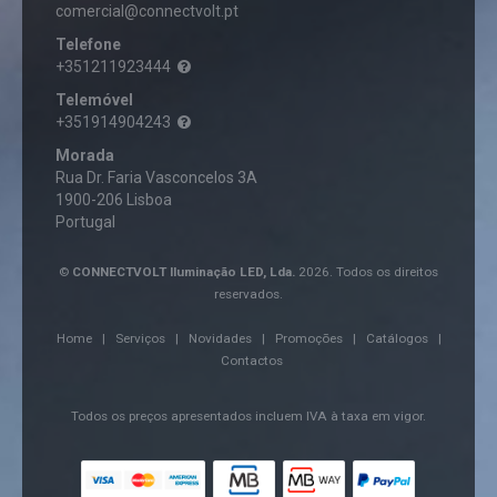
comercial@connectvolt.pt
Telefone
+351211923444
Telemóvel
+351914904243
Morada
Rua Dr. Faria Vasconcelos 3A
1900-206 Lisboa
Portugal
©
CONNECTVOLT Iluminação LED, Lda.
2026. Todos os direitos
reservados.
Home
|
Serviços
|
Novidades
|
Promoções
|
Catálogos
|
Contactos
Todos os preços apresentados incluem IVA à taxa em vigor.