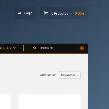
Login
0
Produtos –
0,00 €
Pesquisar
GORIAS
Relevância
Ordenar por