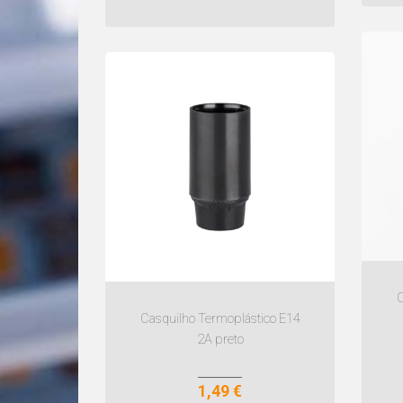
C
Casquilho Termoplástico E14
2A preto
1,49 €