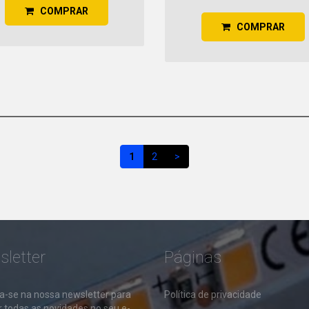
COMPRAR
COMPRAR
1
2
>
letter
Páginas
a-se na nossa newsletter para
​Política de privacidade
 todas as novidades no seu e-