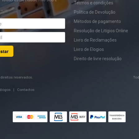
Termos e condições
Política de Devolução
Métodos de pagamento
Resolução de Litígios Online
Livro de Reclamações
Livro de Elogios
star
Direito de livre resolução
direitos reservados.
Tod
álogos
|
Contactos