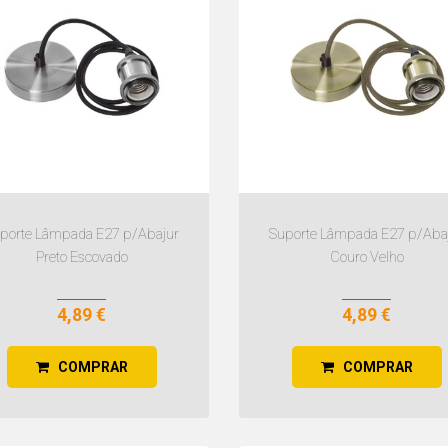
porte Lâmpada E27 p/Abajur
Suporte Lâmpada E27 p/Aba
Preto Escovado
Couro Velho
4,89 €
4,89 €
COMPRAR
COMPRAR