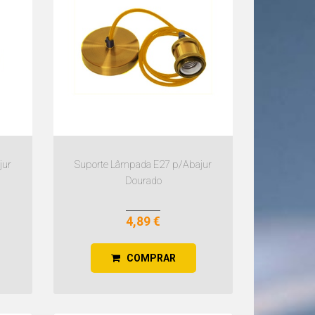
jur
Suporte Lâmpada E27 p/Abajur
Dourado
4,89 €
COMPRAR