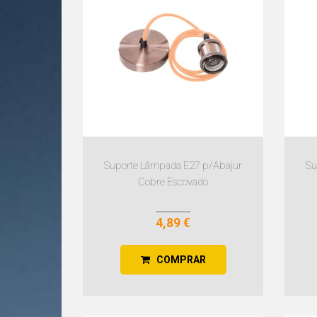
Suporte Lâmpada E27 p/Abajur
Su
Cobre Escovado
4,89 €
COMPRAR