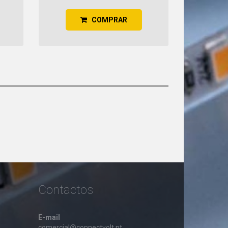
COMPRAR
Contactos
E-mail
comercial@connectvolt.pt