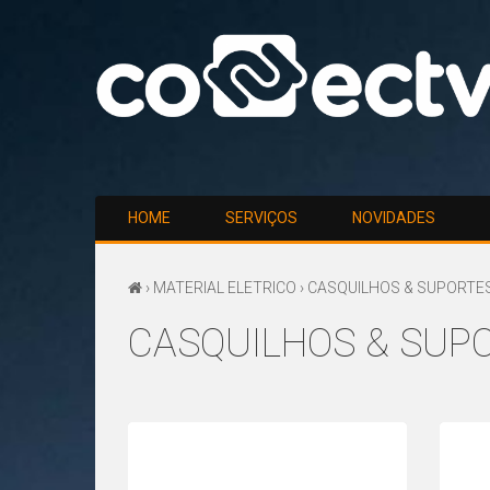
HOME
SERVIÇOS
NOVIDADES
›
MATERIAL ELETRICO
› CASQUILHOS & SUPORTE
CASQUILHOS & SUP
CASQUILHOS
&
SUPORTES